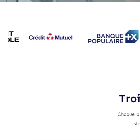
Tro
Chaque pr
st