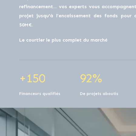
0
0
refinancement… vos experts vous accompagnent 
projet jusqu'à l’encaissement des fonds pour
50M€.
1
0
0
1
0
Le courtier le plus complet du marché
2
1
1
2
1
+
1
5
0
9
2
%
Financeurs qualifiés
De projets aboutis
0
0
0
0
0
0
0