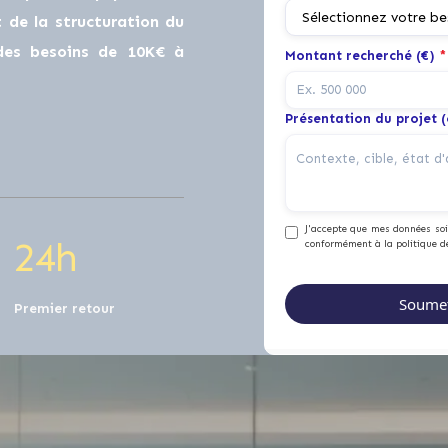
0
de la structuration du
 des besoins de 10K€ à
Montant recherché (€)
*
1
0
Présentation du projet 
2
1
J'accepte que mes données soie
2
4
h
conformément à la politique d
Premier retour
0
0
0