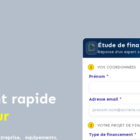
Étude de fina
Réponse d'un expert s
1
VOS COORDONNÉES
Prénom
*
t rapide
Adresse email
*
ur
2
VOTRE PROJET DE FI
Type de financement
*
treprise, équipements,