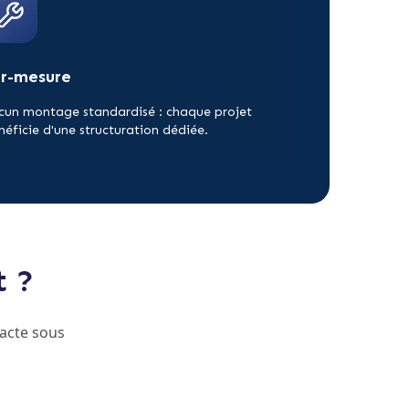
ur-mesure
cun montage standardisé : chaque projet
néficie d'une structuration dédiée.
t ?
acte sous