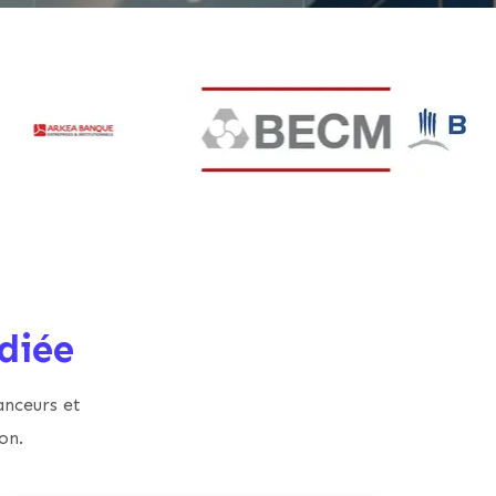
diée
anceurs et
on.