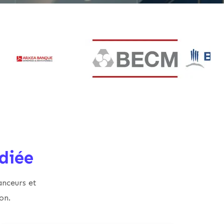
diée
anceurs et
on.