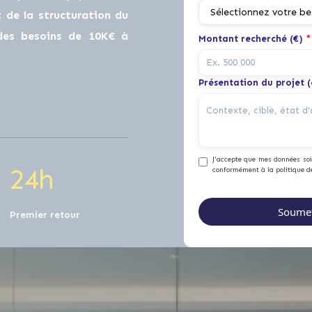
0
de la structuration du
 des besoins de 10K€ à
Montant recherché (€)
*
1
0
Présentation du projet 
2
1
J'accepte que mes données soie
2
4
h
conformément à la politique d
Premier retour
0
0
0