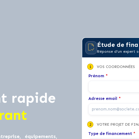
Étude de fina
Réponse d'un expert s
1
VOS COORDONNÉES
Prénom
*
t rapide
Adresse email
*
rant
2
VOTRE PROJET DE FI
Type de financement
*
treprise, équipements,