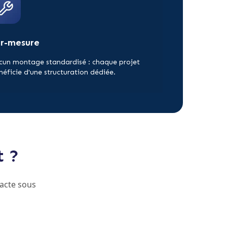
ur-mesure
cun montage standardisé : chaque projet
néficie d'une structuration dédiée.
t ?
acte sous