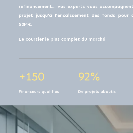
0
0
refinancement… vos experts vous accompagnent 
projet jusqu'à l’encaissement des fonds pour
50M€.
1
0
0
1
0
Le courtier le plus complet du marché
2
1
1
2
1
+
1
5
0
9
2
%
Financeurs qualifiés
De projets aboutis
0
0
0
0
0
0
0