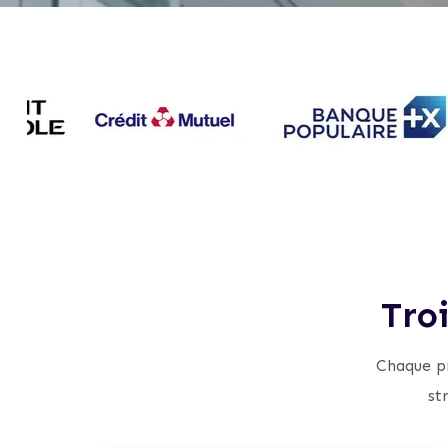
Tro
Chaque pr
st