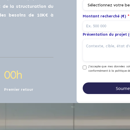
de la structuration du
 des besoins de 10K€ à
Montant recherché (€)
*
Présentation du projet 
J'accepte que mes données soie
0
0
h
conformément à la politique d
Premier retour
1
1
2
4