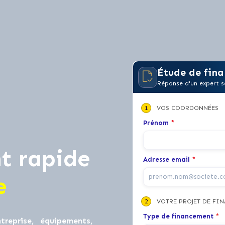
Étude de fina
Réponse d'un expert s
1
VOS COORDONNÉES
Prénom
*
t rapide
Adresse email
*
e
2
VOTRE PROJET DE FI
Type de financement
*
treprise, équipements,