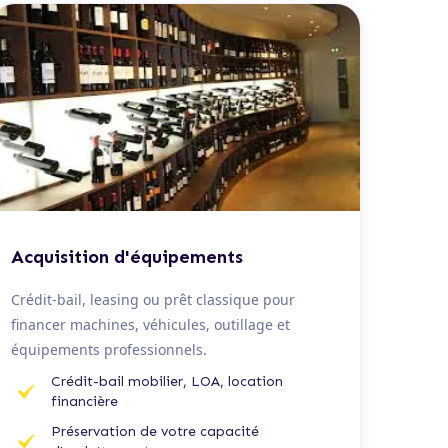
De 20 K€ à 1,5 M€
Acquisition d'équipements
Crédit-bail, leasing ou prêt classique pour
financer machines, véhicules, outillage et
équipements professionnels.
Crédit-bail mobilier, LOA, location
financière
Préservation de votre capacité