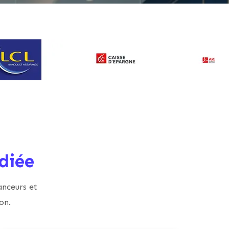
diée
anceurs et
on.