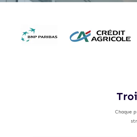
1
0
0
9
0
0
0
0
0
Tro
Chaque pr
st