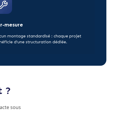
ur-mesure
cun montage standardisé : chaque projet
néficie d'une structuration dédiée.
t ?
acte sous