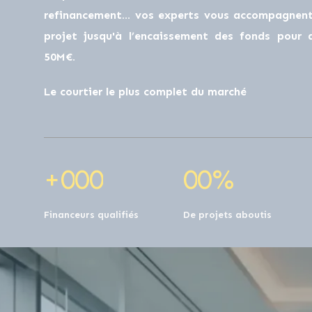
refinancement… vos experts vous accompagnent 
projet jusqu'à l’encaissement des fonds pour
50M€.
Le courtier le plus complet du marché
+
0
0
0
0
0
%
Financeurs qualifiés
De projets aboutis
1
1
1
1
1
2
5
0
2
2