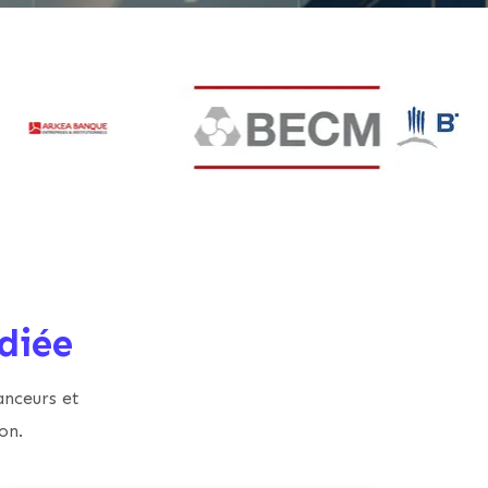
diée
anceurs et
on.