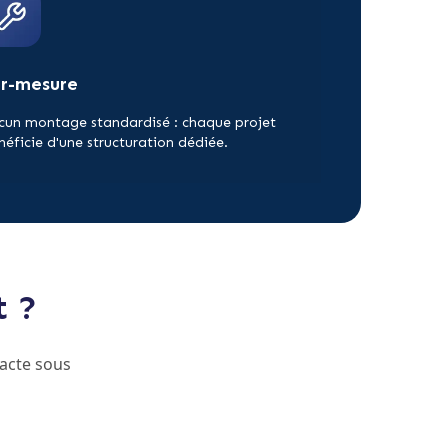
ur-mesure
cun montage standardisé : chaque projet
néficie d'une structuration dédiée.
t ?
acte sous