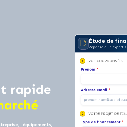
Étude de fina
Réponse d'un expert s
1
VOS COORDONNÉES
Prénom
*
t rapide
Adresse email
*
marché
2
VOTRE PROJET DE FI
Type de financement
*
treprise, équipements,