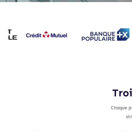
Tro
Chaque pr
st