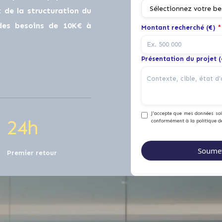
0
de la structuration du
 des besoins de 10K€ à
Montant recherché (€)
*
1
0
Présentation du projet 
2
1
J'accepte que mes données soie
2
4
h
conformément à la politique d
Premier retour
0
0
0