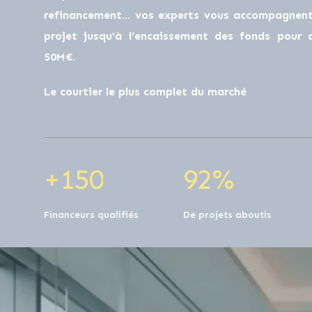
0
0
refinancement… vos experts vous accompagnent 
projet jusqu'à l’encaissement des fonds pour
50M€.
1
0
0
1
0
Le courtier le plus complet du marché
2
1
1
2
1
+
1
5
0
9
2
%
Financeurs qualifiés
De projets aboutis
0
0
0
0
0
0
0