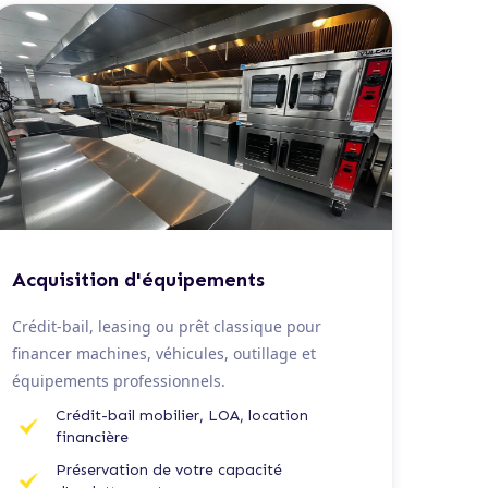
De 20 K€ à 1,5 M€
Acquisition d'équipements
Crédit-bail, leasing ou prêt classique pour
financer machines, véhicules, outillage et
équipements professionnels.
Crédit-bail mobilier, LOA, location
financière
Préservation de votre capacité