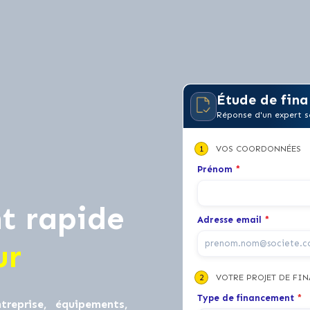
Étude de fina
Réponse d'un expert s
1
VOS COORDONNÉES
Prénom
*
t rapide
Adresse email
*
ur
2
VOTRE PROJET DE FI
Type de financement
*
treprise, équipements,