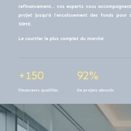
0
0
refinancement… vos experts vous accompagnent 
projet jusqu'à l’encaissement des fonds pour
50M€.
1
0
0
1
0
Le courtier le plus complet du marché
2
1
1
2
1
+
1
5
0
9
2
%
Financeurs qualifiés
De projets aboutis
0
0
0
0
0
0
0