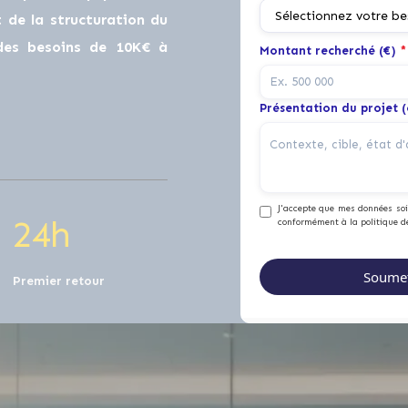
0
de la structuration du
 des besoins de 10K€ à
Montant recherché (€)
*
1
0
Présentation du projet 
2
1
J'accepte que mes données soie
2
4
h
conformément à la politique d
Premier retour
0
0
0