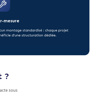
ur-mesure
cun montage standardisé : chaque projet
néficie d'une structuration dédiée.
t ?
acte sous