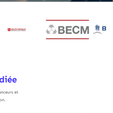
diée
anceurs et
on.