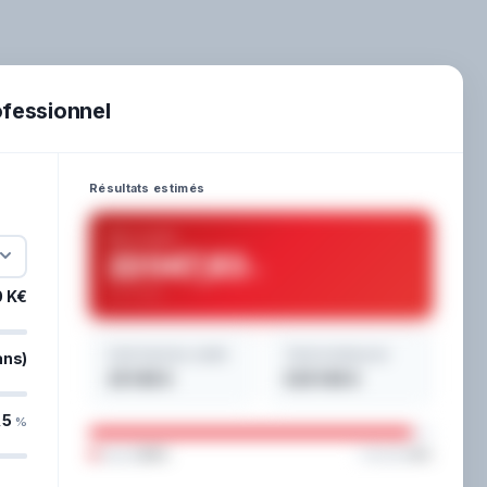
ofessionnel
Résultats estimés
Mensualité
22 047,83
€
sur 2 ans
 K€
Coût total du crédit
Total remboursé
ans)
29 148 €
529 148 €
,5
%
Capital
94%
Intérêts
6%