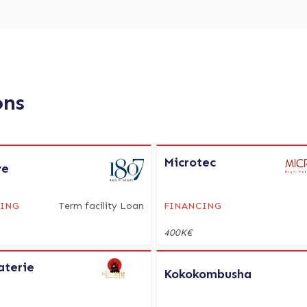
ons
Microtec
ve
CING
Term facility Loan
FINANCING
400K€
aterie
Kokokombusha