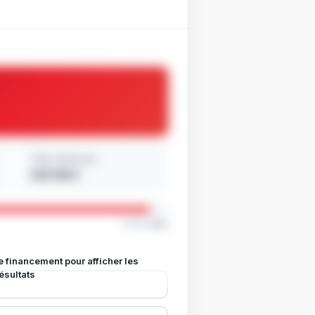
Total remboursé
529 148 €
Intérêts
6%
e financement pour afficher les
ésultats