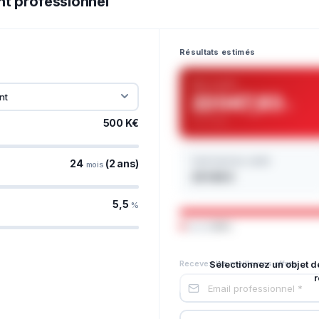
nt professionnel
Résultats estimés
Mensualité
22 047,83
€
sur 2 ans
500 K€
Coût total du crédit
24
(2 ans)
mois
29 148 €
5,5
%
Capital
94%
Recevez les meilleures offres
Sélectionnez un objet d
r