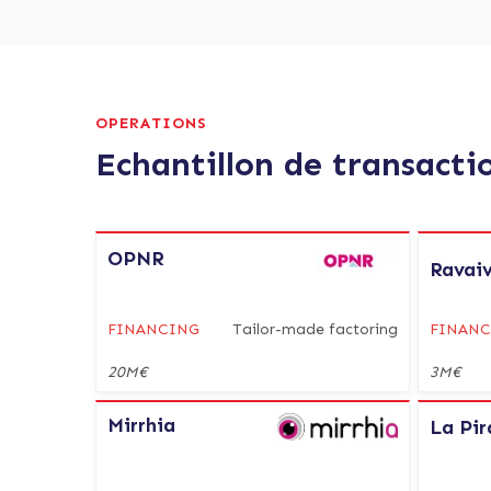
OPERATIONS
Echantillon de transacti
OPNR
Ravai
FINANCING
Tailor-made factoring
FINAN
20M€
3M€
Mirrhia
La Pir