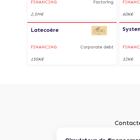
FINANCING
Factoring
FINAN
2,5M€
60K€
Syste
Latecoère
FINANCING
Corporate debt
FINAN
150K€
32K€
Contacte