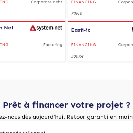
CING
Corporate debt
FINANCING
Corpor
70M€
m Net
Easii-ic
CING
Factoring
FINANCING
Corpor
500K€
Prêt à financer votre projet ?
z-nous dès aujourd'hui. Retour garanti en moin