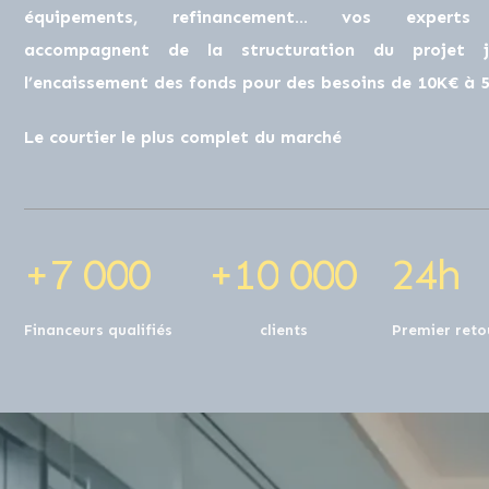
0
0
0
0
équipements, refinancement… vos experts
accompagnent de la structuration du projet j
l’encaissement des fonds pour des besoins de 10K€ à 
1
0
0
0
1
1
0
0
0
1
0
Le courtier le plus complet du marché
2
1
1
1
2
2
1
1
1
2
1
+
7
0
0
0
+
1
0
0
0
0
2
4
h
Financeurs qualifiés
clients
Premier reto
0
0
0
0
0
0
0
0
0
0
0
0
0
0
0