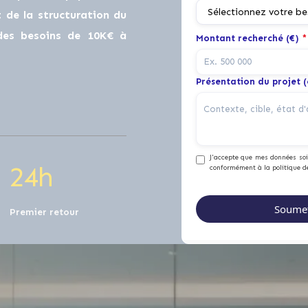
0
de la structuration du
 des besoins de 10K€ à
Montant recherché (€)
*
1
0
Présentation du projet 
2
1
J'accepte que mes données soie
2
4
h
conformément à la politique d
Premier retour
0
0
0