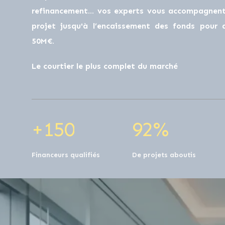
0
0
refinancement… vos experts vous accompagnent 
projet jusqu'à l’encaissement des fonds pour
50M€.
1
0
0
1
0
Le courtier le plus complet du marché
2
1
1
2
1
+
1
5
0
9
2
%
Financeurs qualifiés
De projets aboutis
0
0
0
0
0
0
0