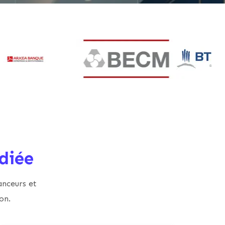
diée
anceurs et
on.