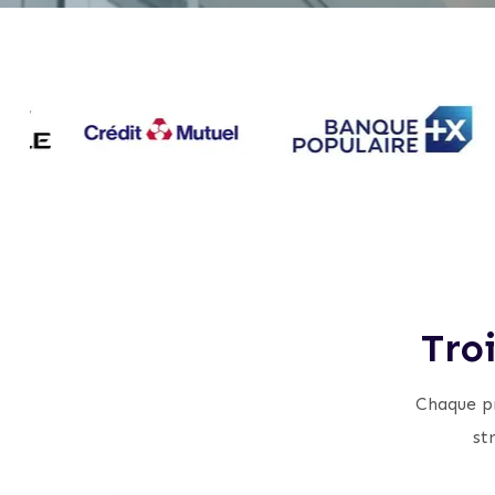
Tro
Chaque pr
st