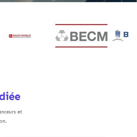
diée
anceurs et
on.