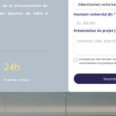
0
de la structuration du
 des besoins de 10K€ à
Montant recherché (€)
*
1
0
Présentation du projet 
2
1
J'accepte que mes données soie
2
4
h
conformément à la politique d
Premier retour
0
0
0