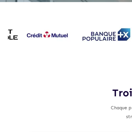
Tro
Chaque pr
st