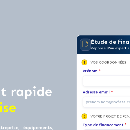
Étude de fina
Réponse d'un expert s
1
VOS COORDONNÉES
Prénom
*
t rapide
Adresse email
*
ise
2
VOTRE PROJET DE FI
Type de financement
*
treprise, équipements,