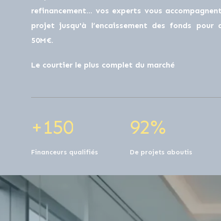
0
0
refinancement… vos experts vous accompagnent 
projet jusqu'à l’encaissement des fonds pour
50M€.
1
0
0
1
0
Le courtier le plus complet du marché
2
1
1
2
1
+
1
5
0
9
2
%
Financeurs qualifiés
De projets aboutis
0
0
0
0
0
0
0