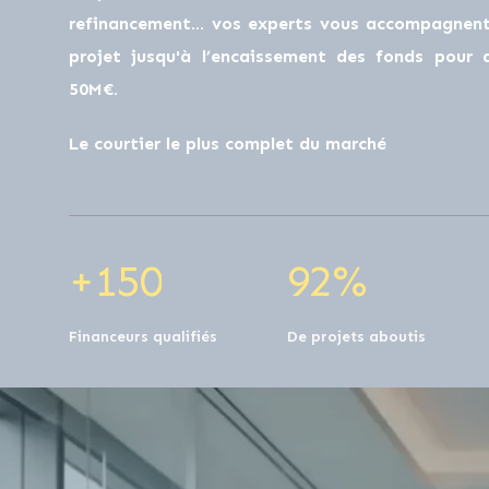
0
0
refinancement… vos experts vous accompagnent 
projet jusqu'à l’encaissement des fonds pour
50M€.
1
0
0
1
0
Le courtier le plus complet du marché
2
1
1
2
1
+
1
5
0
9
2
%
Financeurs qualifiés
De projets aboutis
0
0
0
0
0
0
0