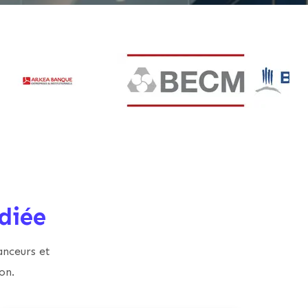
diée
anceurs et
on.