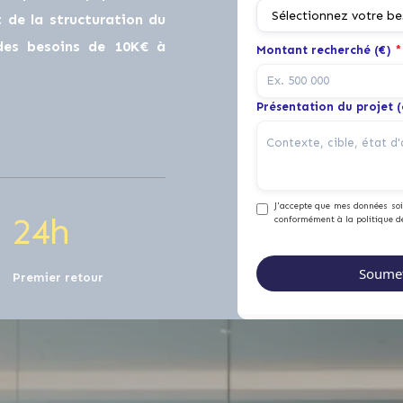
0
de la structuration du
 des besoins de 10K€ à
Montant recherché (€)
*
1
0
Présentation du projet 
2
1
J'accepte que mes données soie
2
4
h
conformément à la politique d
Premier retour
0
0
0