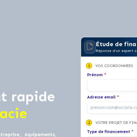
Étude de fina
Réponse d'un expert s
1
VOS COORDONNÉES
Prénom
*
t rapide
Adresse email
*
acie
2
VOTRE PROJET DE FI
Type de financement
*
treprise, équipements,