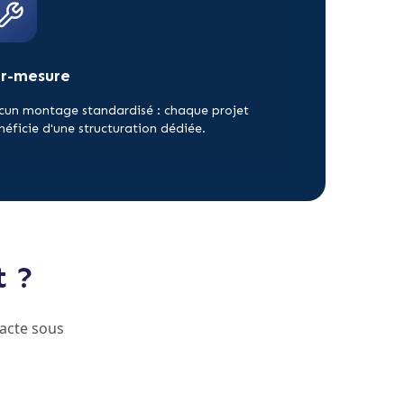
ur-mesure
cun montage standardisé : chaque projet
néficie d'une structuration dédiée.
t ?
acte sous