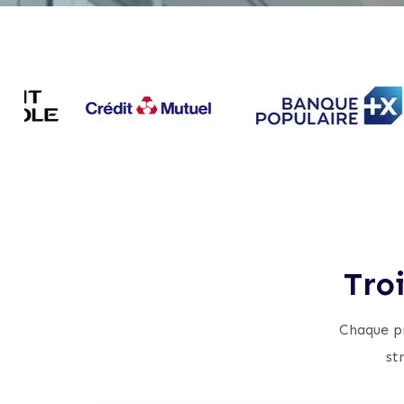
Tro
Chaque pr
st