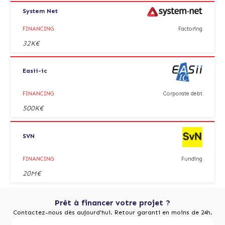
System Net
FINANCING
Factoring
32K€
Easii-ic
FINANCING
Corporate debt
500K€
SVN
FINANCING
Funding
20M€
Prêt à financer votre projet ?
Contactez-nous dès aujourd'hui. Retour garanti en moins de 24h.