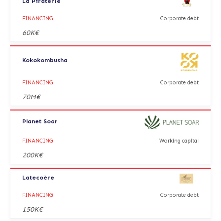
La Piraterie
FINANCING
Corporate debt
60K€
Kokokombusha
FINANCING
Corporate debt
70M€
Planet Soar
FINANCING
Working capital
200K€
Latecoère
FINANCING
Corporate debt
150K€