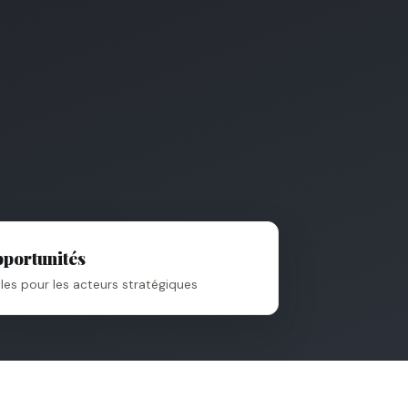
portunités
lles pour les acteurs stratégiques