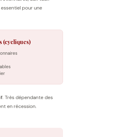
t essentiel pour une
s (cycliques)
ionnaires
ables
ier
f
. Très dépendante des
ent en récession.