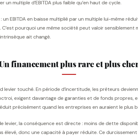
r un multiple d’EBITDA plus faible qu’en haut de cycle.
: un EBITDA en baisse multiplié par un multiple lui-même rédu
se. C’est pourquoi une même société peut valoir sensiblement 
 intrinsèque ait changé.
Un financement plus rare et plus che
 levier touché. En période d’incertitude, les prêteurs devienne
octroi, exigent davantage de garanties et de fonds propres, et
réduit précisément quand les entreprises en auraient le plus b
de levier, la conséquence est directe : moins de dette disponib
s élevé, donc une capacité à payer réduite. Ce durcissement 