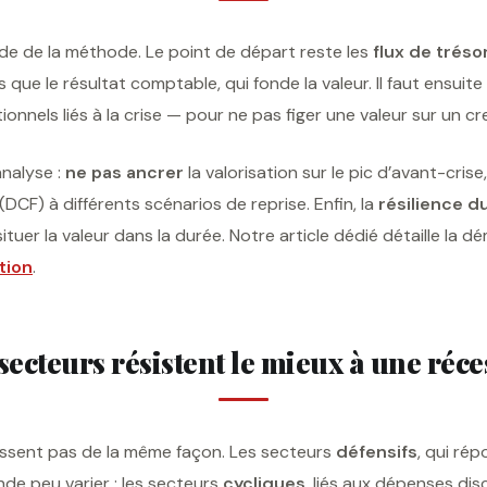
e de la méthode. Le point de départ reste les
flux de tréso
s que le résultat comptable, qui fonde la valeur. Il faut ensuite
ionnels liés à la crise — pour ne pas figer une valeur sur un c
analyse :
ne pas ancrer
la valorisation sur le pic d’avant-crise
DCF) à différents scénarios de reprise. Enfin, la
résilience d
tuer la valeur dans la durée. Notre article dédié détaille la d
tion
.
secteurs résistent le mieux à une réce
gissent pas de la même façon. Les secteurs
défensifs
, qui ré
nde peu varier ; les secteurs
cycliques
, liés aux dépenses dis