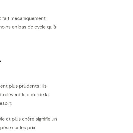
it fait mécaniquement
moins en bas de cycle qu’à
r
nt plus prudents : ils
 relèvent le coût de la
esoin.
le et plus chère signifie un
pèse sur les prix