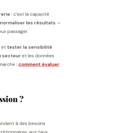
rerie
: c’est la capacité
normaliser les résultats
—
reux passager.
, et
tester la sensibilité
u secteur
et les données
émarche :
comment évaluer
ssion ?
pondent à des besoins
crétionnaires, aux taux