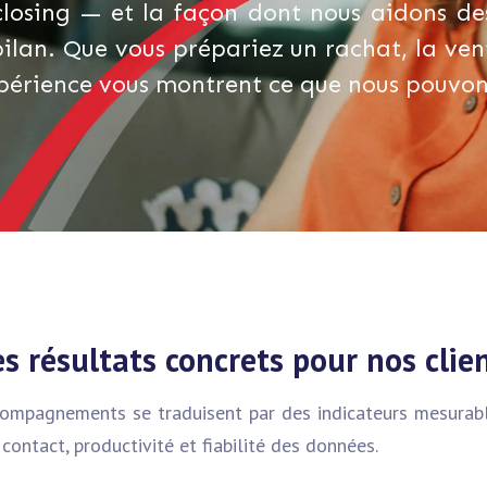
 closing — et la façon dont nous aidons des
bilan. Que vous prépariez un rachat, la ven
périence vous montrent ce que nous pouvons
s résultats concrets pour nos clie
ompagnements se traduisent par des indicateurs mesurabl
 contact, productivité et fiabilité des données.