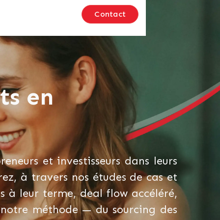
Se connecter
Contact
ts en
eneurs et investisseurs dans leurs
ez, à travers nos études de cas et
s à leur terme, deal flow accéléré,
re notre méthode — du sourcing des