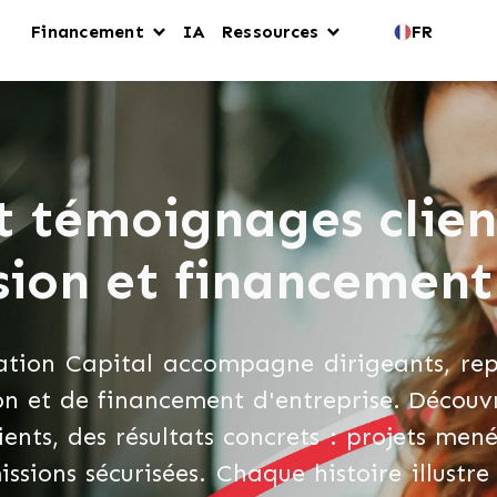
Financement
IA
Ressources
FR
t témoignages clien
ssion et financement
ation Capital accompagne dirigeants, repr
ion et de financement d'entreprise. Découvr
ients, des résultats concrets : projets mené
issions sécurisées. Chaque histoire illust