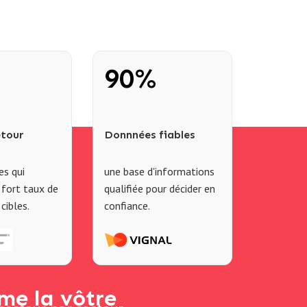
90%
etour
Donnnées fiables
es qui
une base d'informations
 fort taux de
qualifiée pour décider en
cibles.
confiance.
me la vôtre