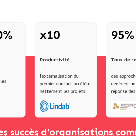
0%
x10
95%
Productivité
Taux de r
l'externalisation du
des approch
 les
premier contact accélère
génèrent un
nettement les projets.
réponse des 
es succès d'organisations com