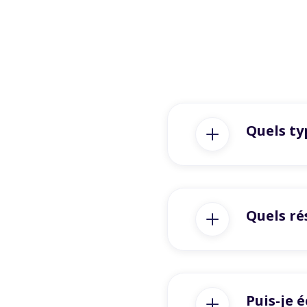
Quels ty
Quels ré
Puis-je 