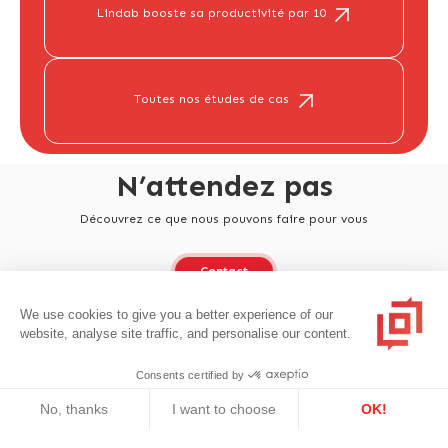
Lindab booste sa productivité par 10
Toutes nos études de cas
N’attendez pas
Découvrez ce que nous pouvons faire pour vous
Contact
We use cookies to give you a better experience of our
website, analyse site traffic, and personalise our content.
Consents certified by
No, thanks
I want to choose
OK!
Axeptio consent
Consent Management Platform: Personalize Your Options